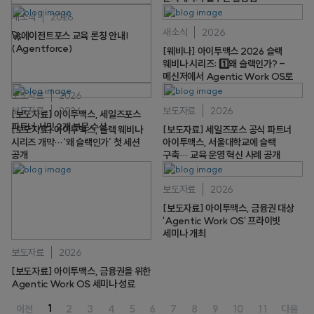
새소식
2026
새소식
2026
🚀에이전트포스 교육 론칭 안내!
(Agentforce)
[웨비나] 아이투맥스 2026 슬랙
웨비나 시리즈: 1️⃣왜 슬랙인가? -
메신저에서 Agentic Work OS로
보도자료
2026
보도자료
2026
보도자료
2026
[보도자료] 아이투맥스, 세일즈포스
파트너 서밋 2개 부문 수상
[보도자료] 아이투맥스, 슬랙 웨비나
[보도자료] 세일즈포스 공식 파트너
시리즈 개막…‘왜 슬랙인가’ 첫 세션
아이투맥스, 서울대학교에 슬랙
공개
구축… 교육 운영 혁신 사례 공개
보도자료
2026
[보도자료] 아이투맥스, 금융권 대상
'Agentic Work OS' 프라이빗
세미나 개최
보도자료
2026
[보도자료] 아이투맥스, 금융권을 위한
Agentic Work OS 세미나 성료
1
이전
2
3
4
5
6
7
8
9
10
11
다음