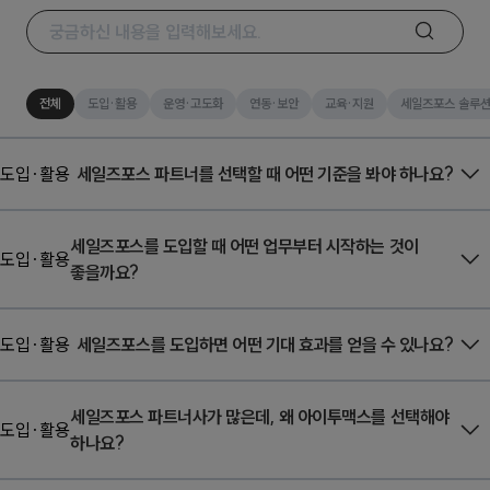
전체
도입·활용
운영·고도화
연동·보안
교육·지원
세일즈포스 솔루
도입·활용
세일즈포스 파트너를 선택할 때 어떤 기준을 봐야 하나요?
세일즈포스 파트너를 선택할 때는 단순히 구축 가능 여부만
세일즈포스를 도입할 때 어떤 업무부터 시작하는 것이
보기보다,
산업별 경험
,
프로젝트 수행 이력
,
다루는 솔루션의
도입·활용
좋을까요?
범위
, 그리고
구축 이후 교육과 운영까지 지원할 수 있는 역량
을
함께 살펴보는 것이 중요합니다.
기업마다 우선순위는 다르지만, 일반적으로는
고객 정보
도입·활용
세일즈포스를 도입하면 어떤 기대 효과를 얻을 수 있나요?
통합
이나
영업 관리
처럼 비교적 빠르게 효과를 체감할 수 있는
영역부터 시작하는 경우가 많습니다.
세일즈포스를 도입하면
고객 정보를 통합해 관리
할 수 있고,
세일즈포스 파트너사가 많은데, 왜 아이투맥스를 선택해야
[전문가와 상담하기]
업무 프로세스를 표준화
하며,
데이터 기반 의사결정 체계
를
도입·활용
하나요?
구축할 수 있습니다.