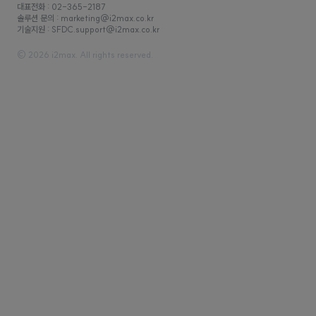
대표전화 : 02-365-2187
솔루션 문의 : marketing@i2max.co.kr
기술지원 : SFDC.support@i2max.co.kr
© 2026 i2max. All rights reserved.