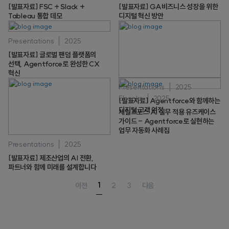
[발표자료] FSC + Slack +
[발표자료] GA비즈니스 성장을 위한
Tableau 통합 데모
디지털 혁신 방안
Presentations
2025
[발표자료] 글로벌 팬덤 플랫폼의
선택, Agentforce로 완성한 CX
혁신
Presentations
2025
Ebooks
2025
[발표자료] Agentforce와 함께하는
디지털 고객 여정
세일즈포스 AI 실무 적용 유즈케이스
가이드 - Agentforce로 실현하는
업무 자동화 사례집
Presentations
2025
[발표자료] 제조산업의 AI 전환,
파트너와 함께 미래를 설계합니다
1
이전
2
3
다음