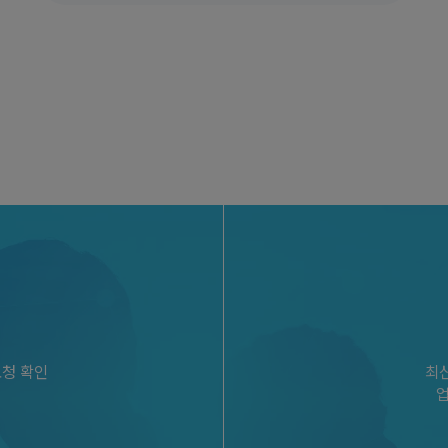
요청 확인
최신
업