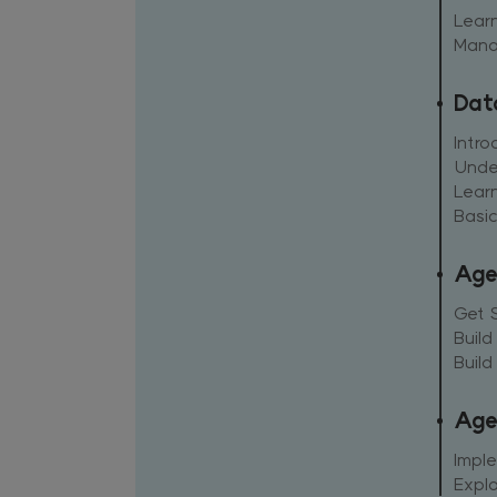
Learn
Manag
Dat
Intro
Unde
Lear
Basic
Age
Get 
Buil
Buil
Age
Impl
Expl