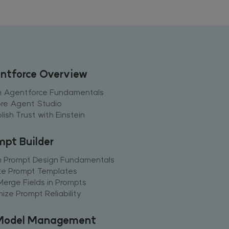
ntforce Overview
n Agentforce Fundamentals
ore Agent Studio
lish Trust with Einstein
mpt Builder
n Prompt Design Fundamentals
te Prompt Templates
erge Fields in Prompts
ize Prompt Reliability
Model Management