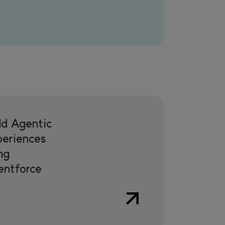
ld Agentic
eriences
ng
ntforce