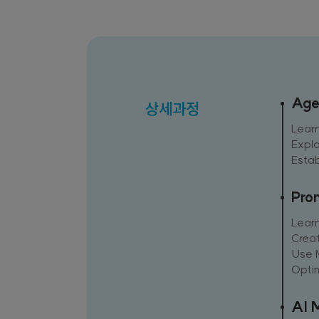
Age
상세과정
Lear
Expl
Estab
Pro
Lear
Crea
Use M
Optim
AI 